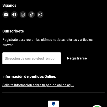
Síganos
Encuéntrenos
Encuéntrenos
Encuéntrenos
Encuéntrenos
Encuéntrenos
en
en
en
en
en
Correo
Facebook
Instagram
TikTok
WhatsApp
electrónico
Subscribete
Regístrate para recibir las últimas noticias, ofertas y artículos
nuevos.
Registrarse
Dirección de correo electrónico
Información de pedidos Online.
Solicita información sobre tu pedido online aquí.