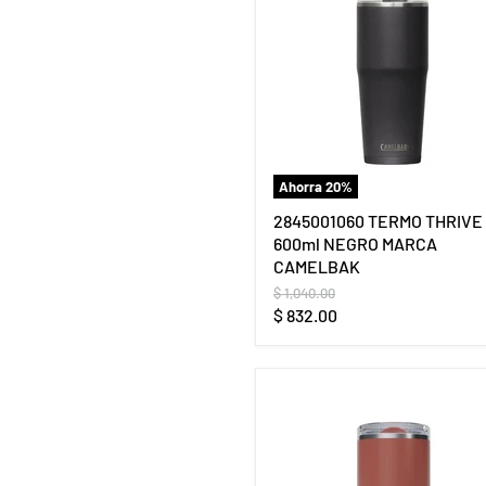
Ahorra
20
%
2845001060 TERMO THRIVE
600ml NEGRO MARCA
CAMELBAK
Precio
$ 1,040.00
original
Precio
$ 832.00
actual