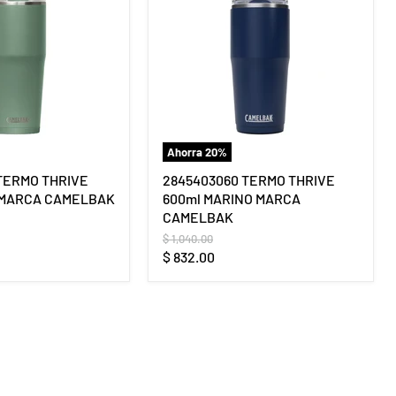
Ahorra
20
%
TERMO THRIVE
2845403060 TERMO THRIVE
 MARCA CAMELBAK
600ml MARINO MARCA
CAMELBAK
Precio
$ 1,040.00
original
Precio
$ 832.00
actual