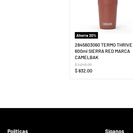
Ahorra
20
%
2845603060 TERMO THRIVE
600ml SIERRA RED MARCA
CAMELBAK
Precio
$ 1,040.00
original
Precio
$ 832.00
actual
Políticas
Síganos