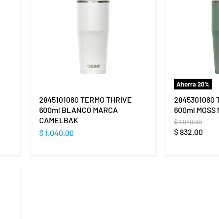
Ahorra
20
%
2845101060 TERMO THRIVE
2845301060 
600ml BLANCO MARCA
600ml MOSS
CAMELBAK
Precio
$ 1,040.00
original
Precio
$ 832.00
$ 1,040.00
actual