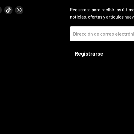
enos
éntrenos
Encuéntrenos
Encuéntrenos
Encuéntrenos
Regístrate para recibir las últim
en
en
en
noticias, ofertas y artículos nuev
book
Instagram
TikTok
WhatsApp
co
Dirección de correo electrón
Registrarse