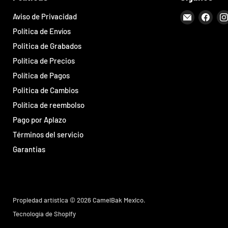
Encuéntr
Encu
Aviso de Privacidad
en
en
Política de Envíos
Correo
Face
Politica de Grabados
electróni
Política de Precios
Política de Pagos
Politica de Cambios
Política de reembolso
Pago por Aplazo
Términos del servicio
Garantias
Propiedad artística © 2026 CamelBak Mexico.
Tecnología de Shopify