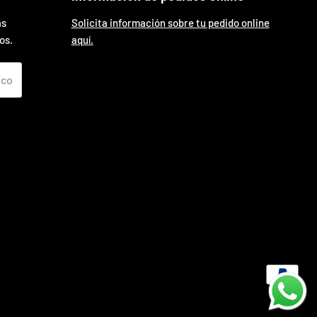
as
Solicita información sobre tu pedido online
os.
aquí.
ico